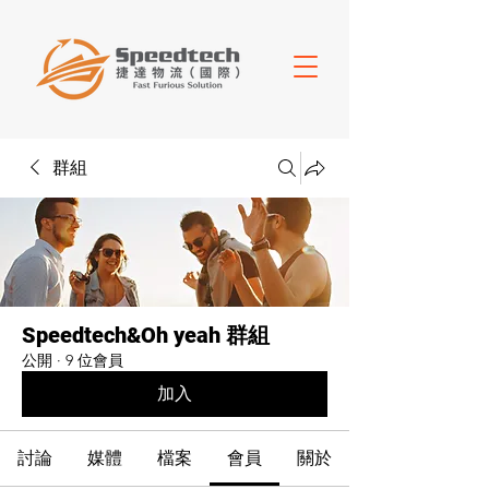
群組
Speedtech&Oh yeah 群組
公開
·
9 位會員
加入
討論
媒體
檔案
會員
關於