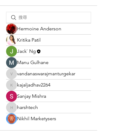
Hermoine Anderson
Kritika Patil
Jack` Ng
Manu Gulhane
vandanaswarajmanturgekar
vandanaswarajmanturgekar
kajaljadhav2264
kajaljadhav2264
Sanjay Mishra
harshtech
harshtech
Nikhil Marketysers