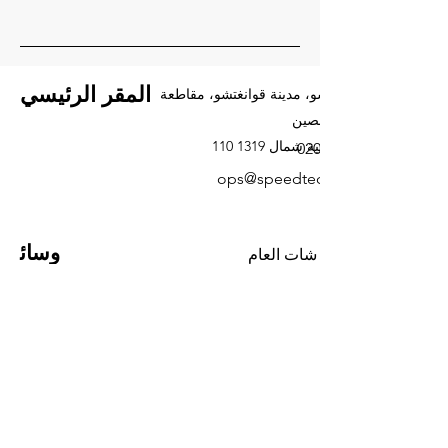
المقر الرئيسي
منطقة هايتشو، مدينة قوانغتشو، مقاطعة
قوانغدونغ، الصين
110 شارع الصناعية شمال 1319
020-34388140
ops@speedtech.com.hk
وسائ
حساب وي شات العام
ل
التواص
كتاب أحمر صغير
ل
الاجتم
اعي
联系我们