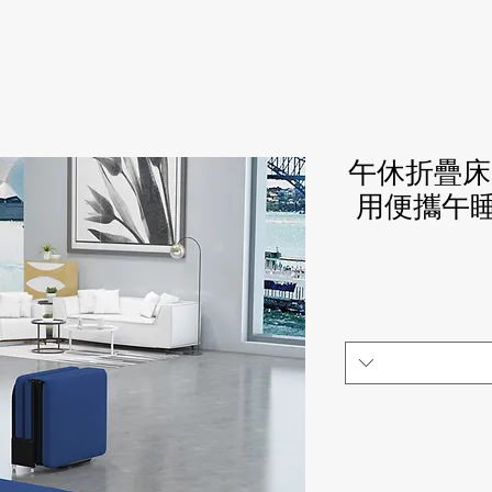
午休折疊床
用便攜午睡