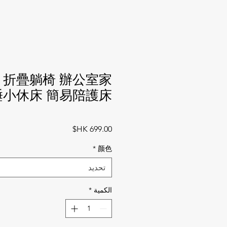
 折疊躺椅 辦公室家
小休床 簡易陪護床
السعر
*
颜色
تحديد
الكمية
*