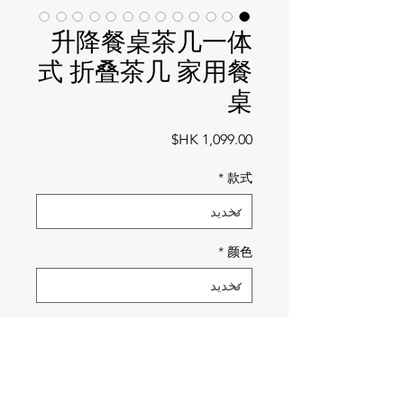
升降餐桌茶几一体
式 折叠茶几 家用餐
桌
السعر
*
款式
*
颜色
الكمية
*