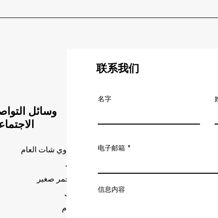
联系我们
名字
وسائل التواص
الاجتما
电子邮箱
حساب وي شات العام
تيك توك
كتاب أحمر صغير
信息内容
فيسبوك
انستغرام