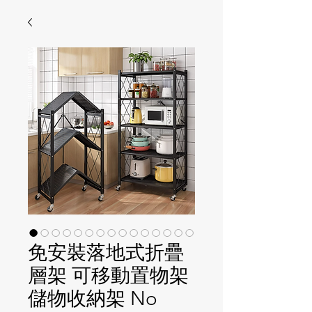
免安裝落地式折疊
層架 可移動置物架
儲物收納架 No