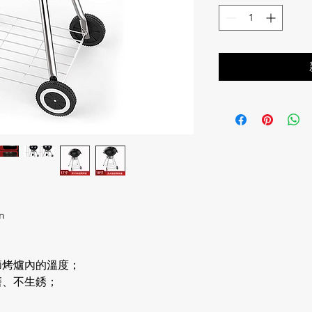
cm
節烤爐內的溫度；
磨、不生銹；