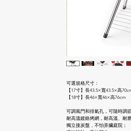
可選規格尺寸：
【17寸】長43.5×寬43.5×高70
【18寸】長46×寬46×高76cm
可調風門和排氣孔，可隨時調
耐高溫鍍鉻烤網，耐高溫、耐
獨立接炭盤，不怕弄臟庭院；