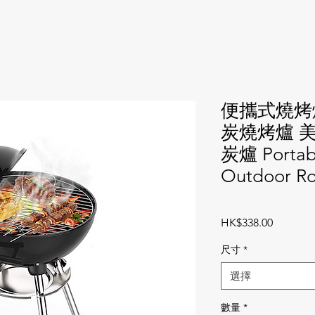
便攜式燒烤
炭燒烤爐 
炭爐 Portabl
Outdoor Ro
價
HK$338.00
格
尺寸
*
選擇
數量
*