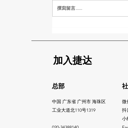
亚马逊美国站与加拿大站将迎来
撰寫留言......
FBA库存处理规则的重大调整。根
据最新政策， 批量清货计划
（Liquidation）将默认自动注册
，若卖家没有在后台将未售库存的
默认选项，包括可售商品和不可售
商品的自动设置进行操作，将自动
加入该计划。不过，...
加入捷达
总部
​
中国 广东省 广州市 海珠区
微
​工业大道北110号1319
抖
小
020-34388140
Fa