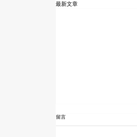
最新文章
亚马逊库存管理新政：批量清
留言
货计划自动注册开启
AMZDH获悉，2025年9月30日，