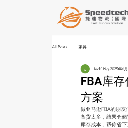
All Posts
家具
Jack` Ng
2025年6
FBA库
方案
做亚马逊FBA的朋
备货太多，结果仓储
库存成本，帮你省下