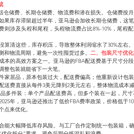
成
包括仓储费、长期仓储费、物流费和潜在损失。仓储费按
右；如果库存滞留超过半年，亚马逊会加收长期仓储费，这
费则涉及头程和尾程，头程物流费占比8%-10%，尾程配送
没算清这些，库存积压，导致整体利润缩水了30%左右
测和物流周期，避免一次性囤货过多。
二、包装尺寸优化
成本的高效方案之一。亚马逊的FBA配送费基于尺寸分
调整包装就能省下一大笔。
件家居品，原本包装过大，配送费偏高；他重新设计包装
，配送费直接从每件3美元降到2美元左右，整体物流成本减
产品多件装：单个产品配送费高，但多个装在一起，尺寸
025年，亚马逊还推出了低价FBA费率政策，价格低于1
个点来优化。
合能大幅降低库存风险。与工厂合作定制统一包装箱，确
“优化拆分”要求，避免后期分拣混乱和浪费。