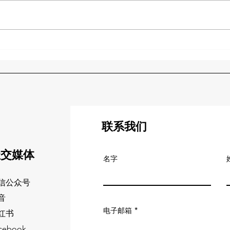
货代思维VS物流思维：从货代
亚马
思维解决 “货怎么运” 执行问题
必看
到物流思维解决 “货怎么高效
税务
流转” 的战略问题
联系我们
社交媒体
名字
信公众号
音
电子邮箱
红书
cebook