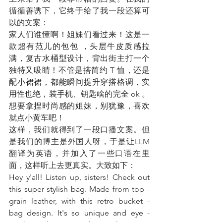
循循善诱下，它终于给了我一段还算可
以的文案：
家人们谁懂啊！姐妹们看过来！这是一
款超有范儿的包包 ，头层牛皮质感拉
满，复古水桶型设计，背出街主打一个
独特又吸睛！不管是搭简约 T 恤，还是
配小裙裙，都能瞬间提升穿搭格调，实
用性也绝，装手机、钥匙啥的完全 ok 。
想要拿捏时尚感的姐妹，别犹豫，喜欢
就点小黄车吧！
这样，我们就得到了一段口播文案。但
是我们的博主是外国人呀，于是让LLM
翻译为英语，并加入了一些口语在里
面，这样听上去更真实。大致如下：
Hey y'all! Listen up, sisters! Check out 
this super stylish bag. Made from top - 
grain leather, with this retro bucket - 
bag design. It's so unique and eye - 