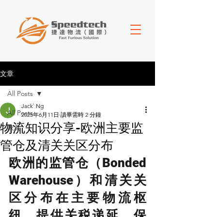
文章
All Posts
Jack` Ng
All Posts
2025年6月11日
讀畢需時 2 分鐘
物流知识分享-欧洲主要监
家具
管仓及清关关区分布
欧洲的监管仓（Bonded 
Warehouse）和清关关
区分布在主要物流枢
纽，提供关税递延、保