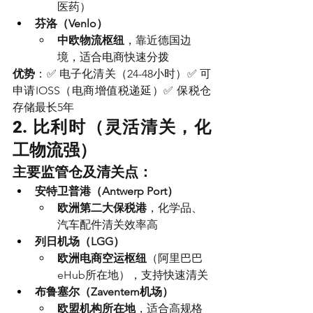
医药）
芬洛（Venlo）
中欧物流枢纽
，靠近德国边
境，适合电商快速分拨
优势
：✅ 电子化清关（24-48小时）✅ 可
申请IOSS（电商增值税递延）✅ 保税仓
存储最长5年
2. 比利时（灵活清关，化
工物流强）
主要监管仓及清关点：
安特卫普港（Antwerp Port）
欧洲第二大保税港
，化学品、
汽车配件清关效率高
列日机场（LGG）
欧洲电商空运枢纽
（阿里巴巴
eHub所在地），支持快速清关
布鲁塞尔（Zaventem机场）
欧盟机构所在地
，适合高规格