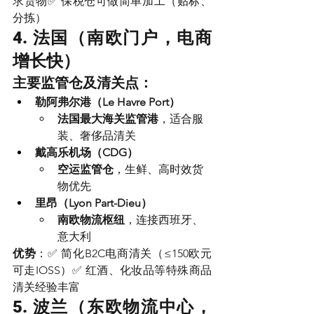
求货物✅ 保税仓可做简单加工（贴标、
分拣）
4. 法国（南欧门户，电商
增长快）
主要监管仓及清关点：
勒阿弗尔港（Le Havre Port）
法国最大海关监管港
，适合服
装、奢侈品清关
戴高乐机场（CDG）
空运监管仓
，生鲜、高时效货
物优先
里昂（Lyon Part-Dieu）
南欧物流枢纽
，连接西班牙、
意大利
优势
：✅ 简化B2C电商清关（≤150欧元
可走IOSS）✅ 红酒、化妆品等特殊商品
清关经验丰富
5. 波兰（东欧物流中心，