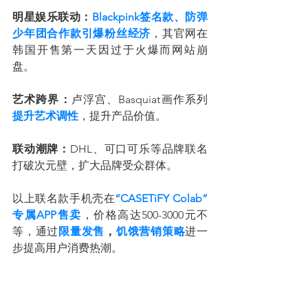
明星娱乐联动：
Blackpink签名款、防弹
少年团合作款引爆粉丝经济
，其官网在
韩国开售第一天因过于火爆而网站崩
盘。
艺术跨界：
卢浮宫、Basquiat画作系列
提升艺术调性
，提升产品价值。
联动潮牌：
DHL、可口可乐等品牌联名
打破次元壁，扩大品牌受众群体。
以上联名款手机壳在
“CASETiFY Colab”
专属APP售卖
，价格高达500-3000元不
等，通过
限量发售
，
饥饿营销策略
进一
步提高用户消费热潮。