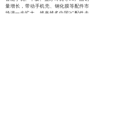
量增长，带动手机壳、钢化膜等配件市
场进一步扩大，越来越多中国3C配件走
向全球，CASETiFY精细化海外布局策略
也为众多卖家提供借鉴经验。
查看全部
最新文章