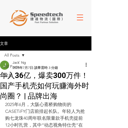
文章
All Posts
Jack` Ng
All Posts
2025年7月7日
讀畢需時 3 分鐘
年入36亿，爆卖300万件！
家具
国产手机壳如何玩赚海外时
尚圈？ | 品牌出海
2025年6月，大阪心斋桥购物街的
CASETiFY门店前排起长队。年轻人为抢
购七龙珠40周年联名限量款手机壳提前
12小时扎营，其中“动态视角特仕壳”在