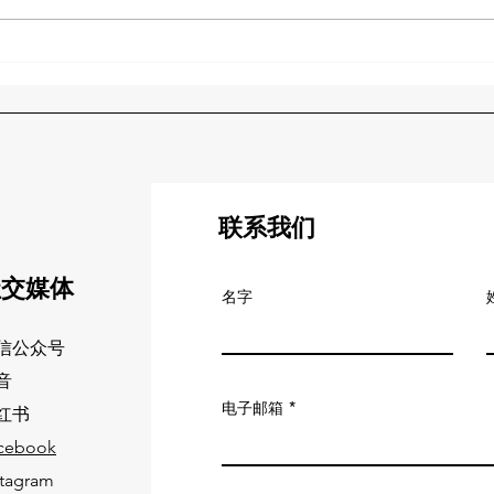
货代思维VS物流思维：从货代
亚马
思维解决 “货怎么运” 执行问题
必看
到物流思维解决 “货怎么高效
税务
流转” 的战略问题
联系我们
社交媒体
名字
信公众号
音
电子邮箱
红书
cebook
stagram