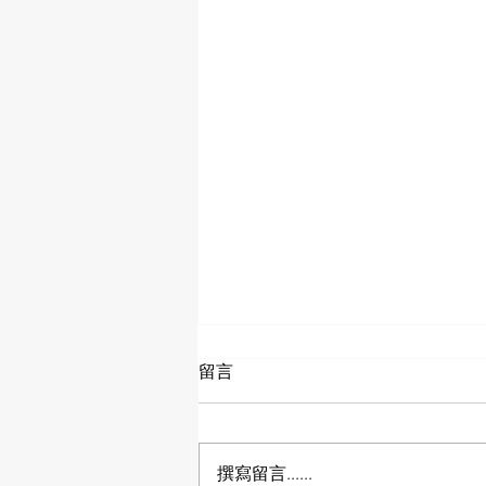
亚马逊库存管理新政：批量清
留言
货计划自动注册开启
AMZDH获悉，2025年9月30日，
亚马逊美国站与加拿大站将迎来
撰寫留言......
FBA库存处理规则的重大调整。根