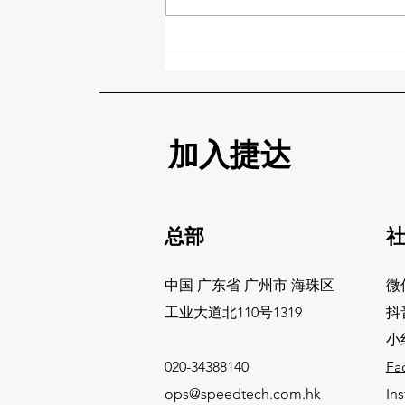
据最新政策， 批量清货计划
（Liquidation）将默认自动注册
，若卖家没有在后台将未售库存的
默认选项，包括可售商品和不可售
商品的自动设置进行操作，将自动
加入该计划。不过，...
加入捷达
总部
​
中国 广东省 广州市 海珠区
微
​工业大道北110号1319
抖
小
020-34388140
Fa
ops@speedtech.com.hk
In