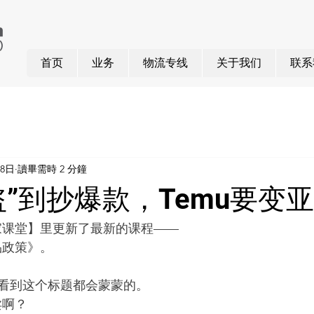
首页
业务
物流专线
关于我们
联系
月8日
讀畢需時 2 分鐘
盗”到抄爆款，Temu要变
卖家课堂】里更新了最新的课程——
品政策》。
看到这个标题都会蒙蒙的。
卖啊？