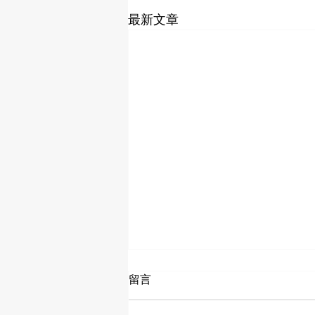
最新文章
亚马逊库存管理新政：批量清
留言
货计划自动注册开启