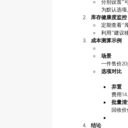
分别设置“
为默认选项
库存健康度监控
定期查看“
利用“建议
成本测算示例
场景
一件售价2
选项对比
弃置
费用1
批量清
回收价
结论