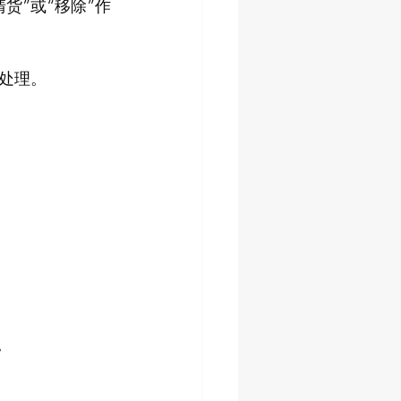
货”或“移除”作
时处理。
。