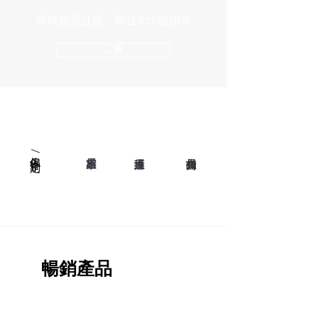
商城會員註冊，即送$20抵扣券
註冊
​傢俬/定制
暢銷產品