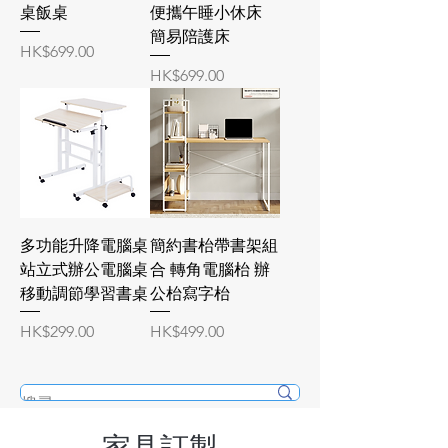
桌飯桌
便攜午睡小休床
簡易陪護床
價格
HK$699.00
價格
HK$699.00
多功能升降電腦桌
簡約書枱帶書架組
站立式辦公電腦桌
合 轉角電腦枱 辦
移動調節學習書桌
公枱寫字枱
價格
價格
HK$299.00
HK$499.00
家具訂製