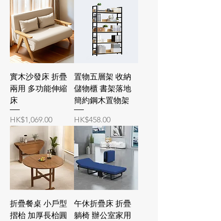
實木沙發床 折疊
置物五層架 收納
兩用 多功能伸縮
儲物櫃 書架落地
床
簡約鋼木置物架
價格
價格
HK$1,069.00
HK$458.00
折疊餐桌 小戶型
午休折疊床 折疊
摺枱 加厚長枱圓
躺椅 辦公室家用