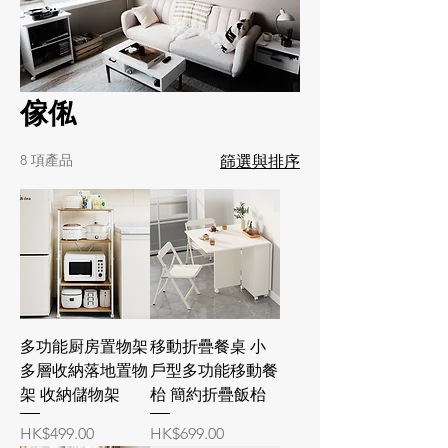
傢俬
8 項產品
篩選與排序
多功能厨房置物架
移動折疊餐桌 小
多層收納落地置物
戶型多功能移動餐
架 收納儲物架
枱 簡約折疊飯枱
價格
價格
HK$499.00
HK$699.00