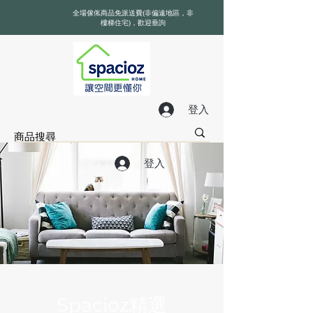
全場傢俬商品免派送費(非偏遠地區，非
樓梯住宅)，歡迎垂詢
登入
登入
Spacioz精選