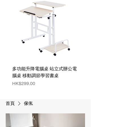
多功能升降電腦桌 站立式辦公電
腦桌 移動調節學習書桌
價格
HK$299.00
首頁
傢俬