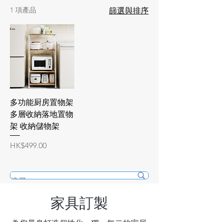
1 項產品
篩選與排序
多功能厨房置物架
多層收納落地置物
架 收納儲物架
價格
HK$499.00
家具訂製