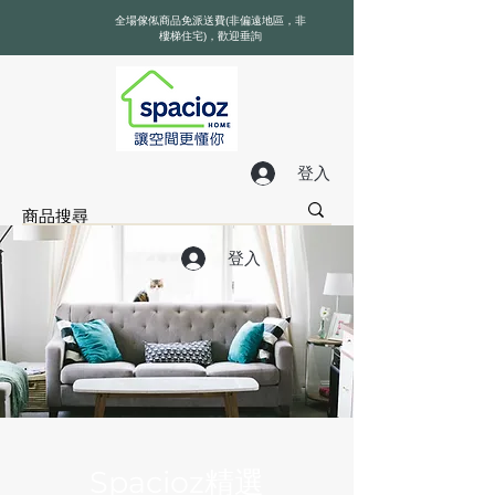
全場傢俬商品免派送費(非偏遠地區，非
樓梯住宅)，歡迎垂詢
登入
登入
Spacioz精選