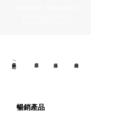
商城會員註冊，即送$20抵扣券
註冊
​傢俬/定制
暢銷產品