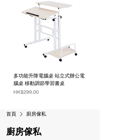
多功能升降電腦桌 站立式辦公電
腦桌 移動調節學習書桌
價格
HK$299.00
首頁
廚房傢私
廚房傢私