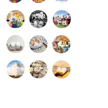
汽车及
机械\生
化学品
配件
产线
家具
药品
​食品
超大货物
农机产品
其他
总部
中国 广东省 广州市 海珠区