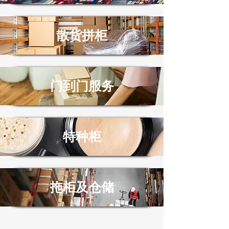
​散货拼柜
门到门服务
特种柜
拖柜及仓储